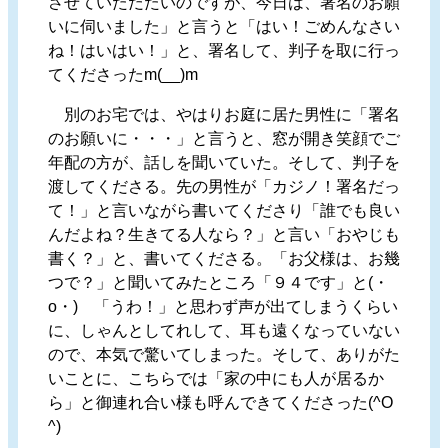
させていただたいのですが、今日は、署名のお願
いに伺いました」と言うと「はい！ごめんなさい
ね！はいはい！」と、署名して、判子を取に行っ
てくださったm(__)m
別のお宅では、やはりお庭に居た男性に「署名
のお願いに・・・」と言うと、窓が開き笑顔でご
年配の方が、話しを聞いていた。そして、判子を
渡してくださる。先の男性が「カジノ！署名だっ
て！」と言いながら書いてくださり「誰でも良い
んだよね？生きてる人なら？」と言い「おやじも
書く？」と、書いてくださる。「お父様は、お幾
つで？」と聞いてみたところ「９４です」と(・
o・) 「うわ！」と思わず声が出てしまうくらい
に、しゃんとしてれして、耳も遠くなっていない
ので、本気で驚いてしまった。そして、ありがた
いことに、こちらでは「家の中にも人が居るか
ら」と御連れ合い様も呼んできてくださった(^O
^)