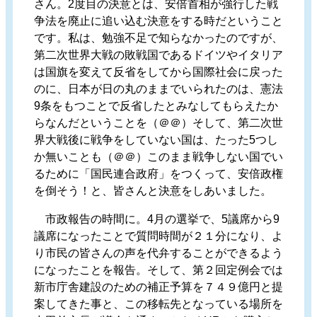
さん。2度目の決意とは、安倍首相が強行した戦
争法を廃止に追い込む決意をする時だということ
です。私は、勉強不足で知らなかったのですが、
第二次世界大戦の敗戦国であるドイツやイタリア
は国旗を変えて反省をしてから国際社会に戻った
のに、日本が日の丸のままでいられたのは、憲法
9条をもつことで反省したとみなしてもらえたか
らなんだということを（＠＠）そして、第二次世
界大戦後に戦争をしていない国は、たった5つし
か無いことも（＠＠）このまま戦争しない国でい
るために「国民連合政府」をつくって、安倍政権
を倒そう！と、皆さんと決意をしあいました。
市政報告の時間に。4月の選挙で、5議席から9
議席になったことで質問時間が２１分になり、よ
り市民の皆さんの声を代弁することができるよう
になったことを報告。そして、第２回定例会では
新市庁舎建設のための補正予算を７４９億円と提
案してきた事と、この移転先となっている場所を