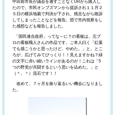
中田前市長が議会を通すことなくURから購入し
たので、市民オンブズマンから提訴され１１月２
５日の横浜地裁で判決が下され、残念ながら敗訴
してしまったことなどを報告。団で市内視察をし
た感想なども報告しました。
「国民連合政府」ってな～に？の看板は、元プ
ロの看板職人さんの作品です。ご本人曰く「紅葉
でも描こうかと思ったけど、やめた。」と。とこ
ろが、広げてみてびっくり！！見えますかね？緑
の文字に赤い細いラインがあるのが！これは「5
つの野党が共闘するという思いを込めた。」と
（＾。＾）流石です！！
改めて、７ヶ月を振り返るいい機会になりまし
た。