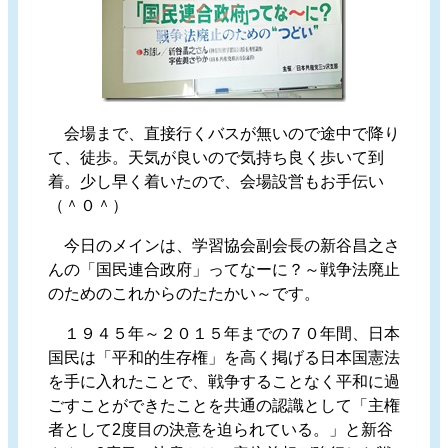
会場まで、直接行くバスが無いので途中で降り
て、徒歩。天気が良いので気持ち良く歩いて到
着。少し早く着いたので、会場設営もお手伝い
（＾０＾）
今日のメインは、学習協会副会長の新谷昌之さ
んの「国民連合政府」ってなーに？～戦争法廃止
のためのこれからのたたかい～です。
１９４５年～２０１５年までの７０年間、日本
国民は「平和的生存権」を高く掲げる日本国憲法
を手に入れたことで、戦争することなく平和に過
ごすことができたことを共通の認識として「主権
者として2度目の決意を迫られている。」と新谷