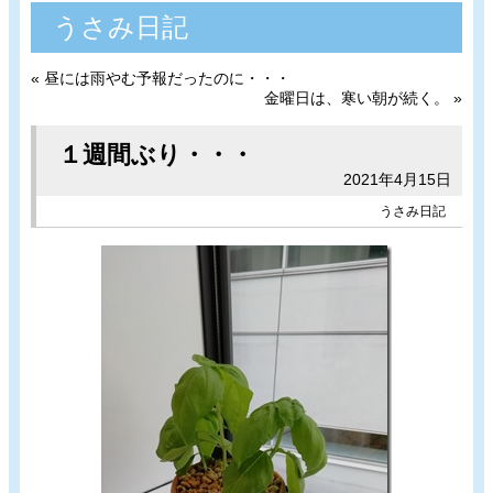
うさみ日記
«
昼には雨やむ予報だったのに・・・
金曜日は、寒い朝が続く。
»
１週間ぶり・・・
2021年4月15日
うさみ日記