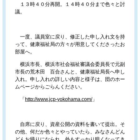
１３時４０分再開。１４時４０分まで色々と討
議。
一度、議員室に戻り、修正した申し入れ文を持
って、健康福祉局の方々が用意してくださったお
部屋へ。
横浜市長、横浜市社会福祉審議会委員長で元副
市長の荒木田 百合さんと、健康福祉局長へ申し
入れ。申し入れの詳しい内容と様子は、団のホー
ムページからごらんください。
「
http://www.jcp-yokohama.com/
」
自席に戻り、資産公開の資料を書いて提出。そ
の他、何だか色々とやっていたら、みなさんどん
どんお帰りになられ、外もすっかり暗くなってき