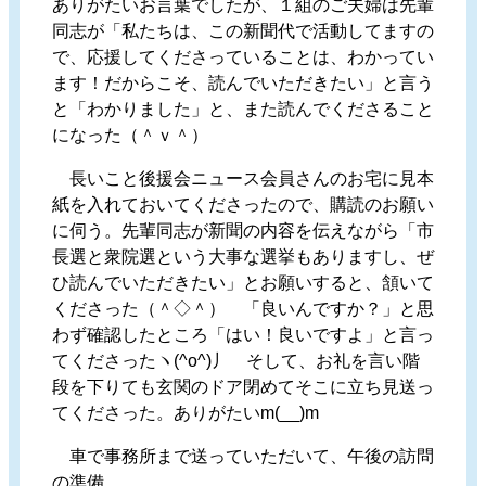
ありがたいお言葉でしたが、１組のご夫婦は先輩
同志が「私たちは、この新聞代で活動してますの
で、応援してくださっていることは、わかってい
ます！だからこそ、読んでいただきたい」と言う
と「わかりました」と、また読んでくださること
になった（＾ｖ＾）
長いこと後援会ニュース会員さんのお宅に見本
紙を入れておいてくださったので、購読のお願い
に伺う。先輩同志が新聞の内容を伝えながら「市
長選と衆院選という大事な選挙もありますし、ぜ
ひ読んでいただきたい」とお願いすると、頷いて
くださった（＾◇＾） 「良いんですか？」と思
わず確認したところ「はい！良いですよ」と言っ
てくださったヽ(^o^)丿 そして、お礼を言い階
段を下りても玄関のドア閉めてそこに立ち見送っ
てくださった。ありがたいm(__)m
車で事務所まで送っていただいて、午後の訪問
の準備。