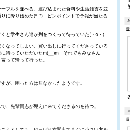
ーブルを並べる。運び込まれた食料や生活雑貨を並
りに降り始めた(*_*) ピンポイントで予報が当たる
2
週
と学生さん達が列をつくって待っていた(・o・)
くなってしまい、買い出しに行ってくださっている
に待っていただいたm(__)m それでもみなさん
と言って帰って行った。
すが、困った方は居なかったようです。
で、先輩同志が迎えに来てくださるのを待つ。
2
週
こうとしても、やっぱり玄関出て直ぐに小さい方を