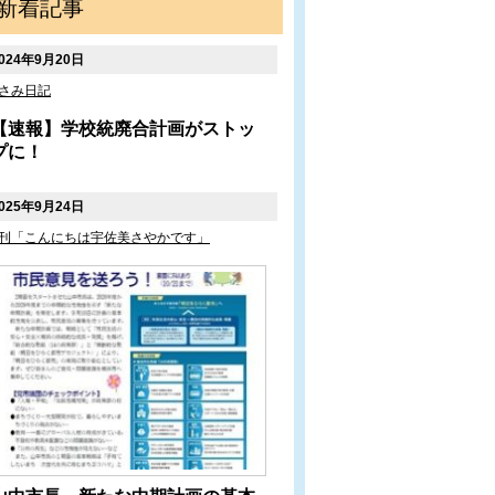
新着記事
024年9月20日
さみ日記
【速報】学校統廃合計画がストッ
プに！
025年9月24日
刊「こんにちは宇佐美さやかです」