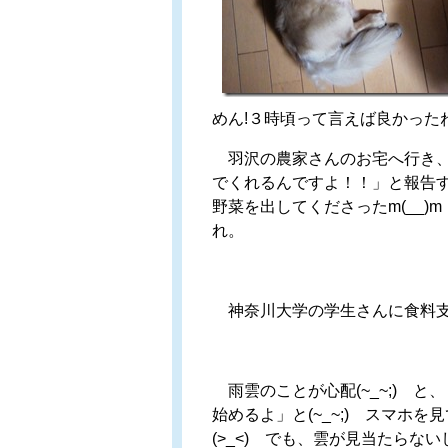
めん!３時頃って言えば良かったね
羽沢の農家さんのお宅へ行き、
でくれるんですよ！！」と報告
野菜を出してくださったm(__
れ。
神奈川大学の学生さんに食料支
雨雲のことが心配(~_~;) 
始めるよ」と(~_~;) スマホを見
(>_<) でも、雲が見当たら