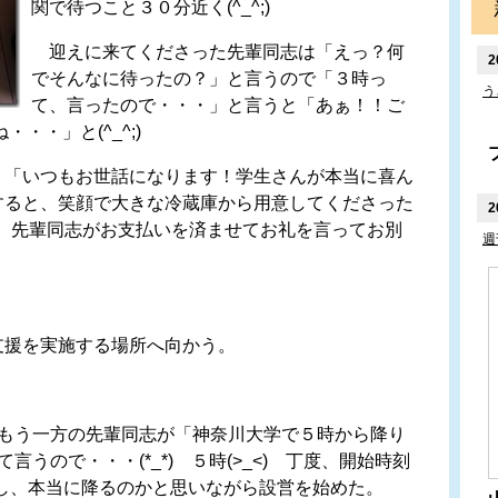
関で待つこと３０分近く(^_^;)
迎えに来てくださった先輩同志は「えっ？何
2
でそんなに待ったの？」と言うので「３時っ
う
て、言ったので・・・」と言うと「あぁ！！ご
・・・」と(^_^;)
「いつもお世話になります！学生さんが本当に喜ん
すると、笑顔で大きな冷蔵庫から用意してくださった
2
)m 先輩同志がお支払いを済ませてお礼を言ってお別
週
援を実施する場所へ向かう。
と、もう一方の先輩同志が「神奈川大学で５時から降り
て言うので・・・(*_*) ５時(>_<) 丁度、開始時刻
ないし、本当に降るのかと思いながら設営を始めた。