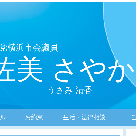
党横浜市会議員
佐美 さやか
うさみ 清香
ル
お約束
生活・法律相談