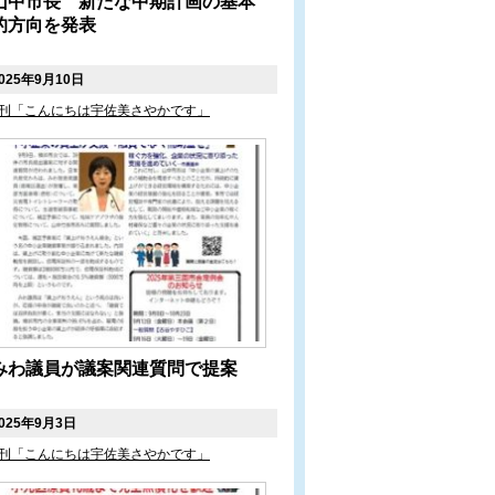
山中市長 新たな中期計画の基本
的方向を発表
025年9月10日
刊「こんにちは宇佐美さやかです」
みわ議員が議案関連質問で提案
025年9月3日
刊「こんにちは宇佐美さやかです」