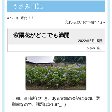
うさみ日記
«
ついに来た！！
忘れっぽいお年頃(^_^;)
»
紫陽花がどこでも満開
2022年6月15日
うさみ日記
朝、事務所に行き、ある支部の会議に参加。選
挙前なので、課題は沢山(^_^;)