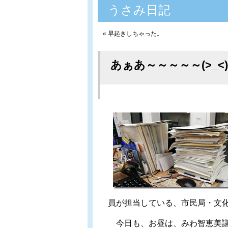
うさみ日記
«
早起きしちゃった。
あぁあ～～～～～(>_<)
員が担当している、市民局・文
今日も、お昼は、みわ智恵美議