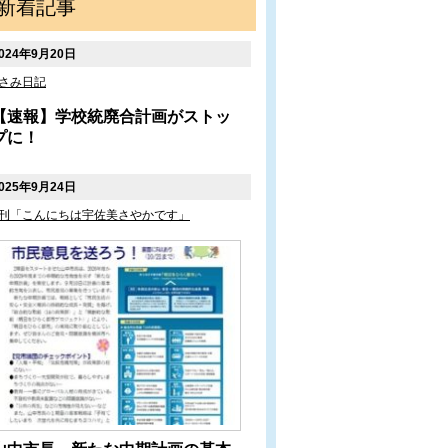
新着記事
024年9月20日
さみ日記
【速報】学校統廃合計画がストッ
プに！
025年9月24日
刊「こんにちは宇佐美さやかです」