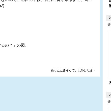
ﾉ)
2
週
るの？」の図。
折りたたみ傘って、以外と厄介
»
2
週