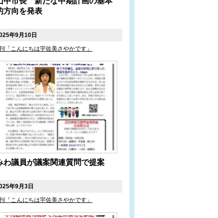
山中市長 新たな中期計画の基本
的方向を発表
025年9月10日
刊「こんにちは宇佐美さやかです」
みわ議員が議案関連質問で提案
025年9月3日
刊「こんにちは宇佐美さやかです」