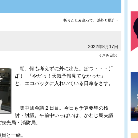
折りたたみ傘って、以外と厄介
»
2022年8月17日
うさみ日記
朝、何も考えずに外に出た。ぽつ・・・( ﾟ
Дﾟ) 『やだっ！天気予報見てなかった』
と、エコバックに入れいている日傘をさす。
集中団会議２日目。今日も予算要望の検
討・討議。午前中いっぱいは、かわじ民夫議
化観光局・消防局。
員と一緒。