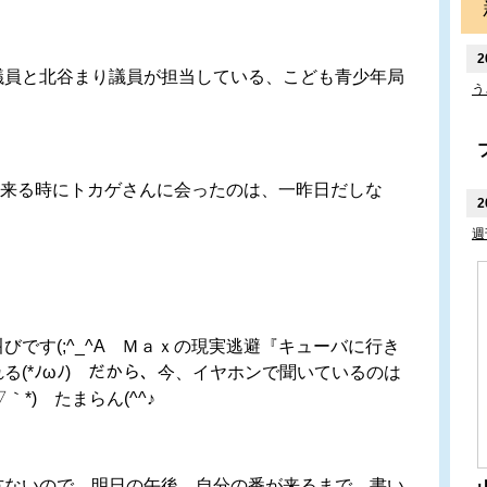
2
員と北谷まり議員が担当している、こども青少年局
う
A 来る時にトカゲさんに会ったのは、一昨日だしな
2
週
です(;^_^A Ｍａｘの現実逃避『キューバに行き
る(*ﾉωﾉ) だから、今、イヤホンで聞いているのは
』(*´▽｀*) たまらん(^^♪
ないので、明日の午後、自分の番が来るまで、書い