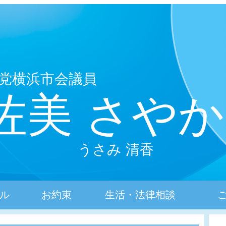
党横浜市会議員
佐美 さやか
うさみ 清香
ル
お約束
生活・法律相談