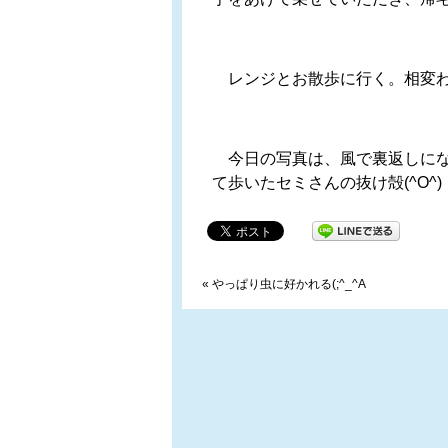
レンジとお散歩に行く。相変わら
今日の写真は、風で裏返しにな
て歩いたセミさんの抜け殻(^O^
«
やっぱり虫に好かれる(;^_^A