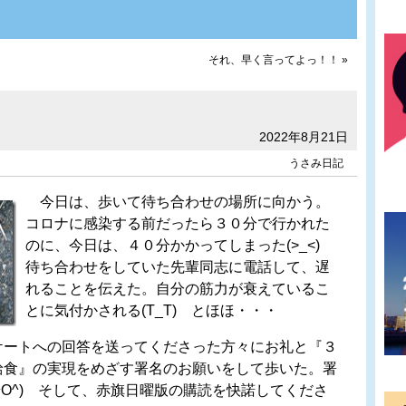
それ、早く言ってよっ！！
»
2022年8月21日
うさみ日記
今日は、歩いて待ち合わせの場所に向かう。
コロナに感染する前だったら３０分で行かれた
のに、今日は、４０分かかってしまった(>_<)
待ち合わせをしていた先輩同志に電話して、遅
れることを伝えた。自分の筋力が衰えているこ
とに気付かされる(T_T) とほほ・・・
ートへの回答を送ってくださった方々にお礼と『３
給食』の実現をめざす署名のお願いをして歩いた。署
^O^) そして、赤旗日曜版の購読を快諾してくださ