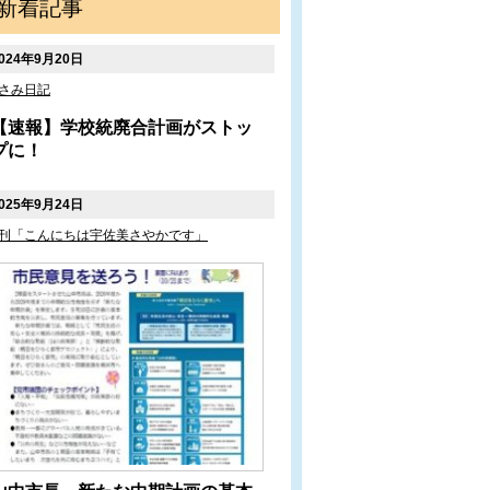
新着記事
024年9月20日
さみ日記
【速報】学校統廃合計画がストッ
プに！
025年9月24日
刊「こんにちは宇佐美さやかです」