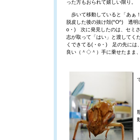
った方もおられて嬉しい限り。
歩いて移動していると「あぁ！
脱皮した後の抜け殻(^O^) 透
o・) 次に発見したのは、セミさ
志が取って「はい」と渡してく
くできてる(・o・) 足の先に
良い（＾◇＾）手に乗せたまま、次