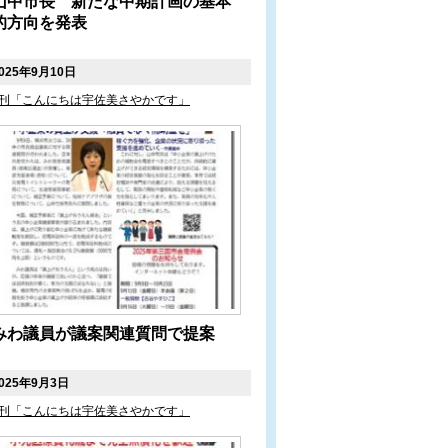
山中市長 新たな中期計画の基本
的方向を発表
025年9月10日
刊「こんにちは宇佐美さやかです」
みわ議員が議案関連質問で提案
025年9月3日
刊「こんにちは宇佐美さやかです」