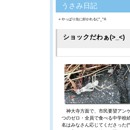
うさみ日記
«
やっぱり虫に好かれる(;^_^A
ショックだわぁ(>_<)
神大寺方面で、市民要望アンケ
つのゼロ・全員で食べる中学校
名はみなさん応じてくださった(