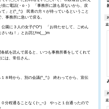
た頃に電話(・o・) 「事務所に誰も居ないから、戻
って」と(^_^;) 民青の方々が待っているということ
で、事務所に急いで戻る。
2
週
公園に３人の女子(^O^) 「お待たせして、ごめん
なさいね！」とお詫びm(__)m
各紙を読んで居ると、いつも事務所番をしてくれて
後には、常任さん。
８時から、別の会議(^_^;) 終わってから、宣伝
2
週
分程通ることなく(~_~;) やっと１台通ったので
宅。