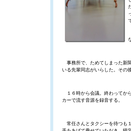
事務所で、ためてしまった新聞
いる先輩同志がいらした。その
１６時から会議。終わってから１
カーで流す音源を録音する。
常任さんとタクシーを待つも１０
手をあげて乗せていただき、帰