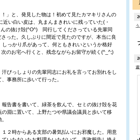
！」と、発見した物は！初めて見たカマキリさんの
2
明に近い白い皮は、丸まんまきれいに残っていた(・
う
んの抜け殻(^O^) 同行してくださっている先輩同
ださった。久しぶりに間近で見たのですが、本当に良
は、しっかり爪があって、何ともきれいというか格好
のお宅へ行くと、残念ながらお留守が続く(^_^;)
2
週
汗びっしょりの先輩同志にお礼を言ってお別れをし
て、事務所に歩いて行った。
報告書を書いて、緑茶を飲んで、セミの抜け殻を花
瓶の淵に置いて、上野たつや県議会議員と歩いて移
動。
１２時からある支部の暑気払いにお邪魔した。用意
していただいたお料理をいただいて、市政報告し終え