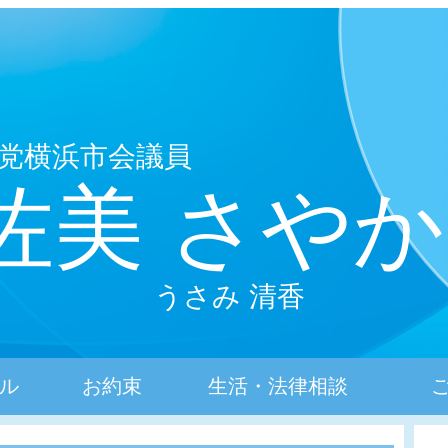
党横浜市会議員
佐美 さやか
うさみ 清香
ル
お約束
生活・法律相談