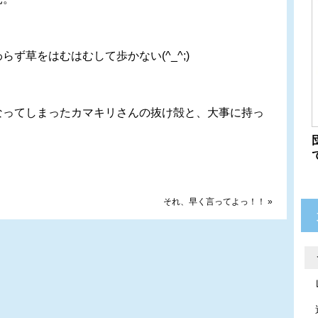
ず草をはむはむして歩かない(^_^;)
ってしまったカマキリさんの抜け殻と、大事に持っ
)
それ、早く言ってよっ！！
»