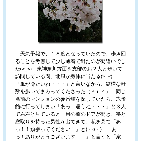
天気予報で、１８度となっていたので、歩き回
ることを考慮して少し薄着で出たのが間違いでし
た(>_<) 東神奈川方面を支部のお２人と歩いて
訪問している間、北風が身体に当たる(>_<)
「風が冷たいね・・・」と言いながら、結構な軒
数を歩いてまわってくださった（＾ｕ＾） 同じ
名前のマンションの参番館を探していたら、弐番
館に行ってしまい「あっ！違うね・・・」と３人
で右左と見ていると、目の前のドアが開き、箒と
塵取りを持った男性が出てきて、私を見て「あ
っ！！頑張ってください！」と(・o・) 「あ
っ！ありがとうございます！！」と言うと「家