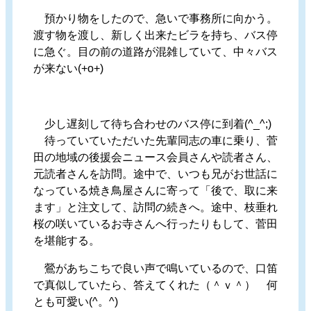
預かり物をしたので、急いで事務所に向かう。
渡す物を渡し、新しく出来たビラを持ち、バス停
に急ぐ。目の前の道路が混雑していて、中々バス
が来ない(+o+)
少し遅刻して待ち合わせのバス停に到着(^_^;)
待っていていただいた先輩同志の車に乗り、菅
田の地域の後援会ニュース会員さんや読者さん、
元読者さんを訪問。途中で、いつも兄がお世話に
なっている焼き鳥屋さんに寄って「後で、取に来
ます」と注文して、訪問の続きへ。途中、枝垂れ
桜の咲いているお寺さんへ行ったりもして、菅田
を堪能する。
鶯があちこちで良い声で鳴いているので、口笛
で真似していたら、答えてくれた（＾ｖ＾） 何
とも可愛い(^。^)