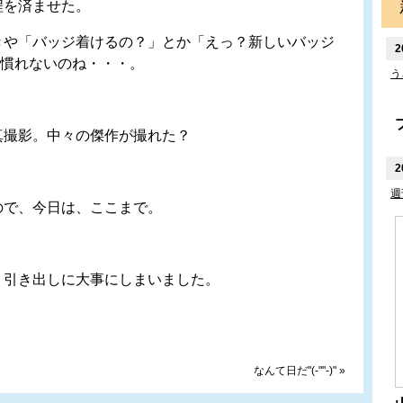
程を済ませた。
や「バッジ着けるの？」とか「えっ？新しいバッジ
2
A 慣れないのね・・・。
う
撮影。中々の傑作が撮れた？
2
週
で、今日は、ここまで。
引き出しに大事にしまいました。
なんて日だ"(-""-)"
»