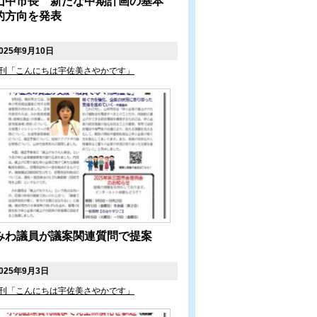
山中市長 新たな中期計画の基本
的方向を発表
025年9月10日
刊「こんにちは宇佐美さやかです」
みわ議員が議案関連質問で提案
025年9月3日
刊「こんにちは宇佐美さやかです」