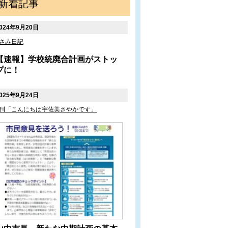
新着記事
024年9月20日
さみ日記
【速報】学校統廃合計画がストッ
プに！
025年9月24日
刊「こんにちは宇佐美さやかです」