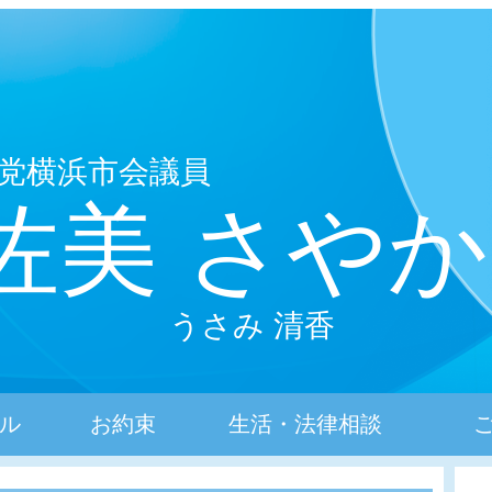
党横浜市会議員
佐美 さやか
うさみ 清香
ル
お約束
生活・法律相談