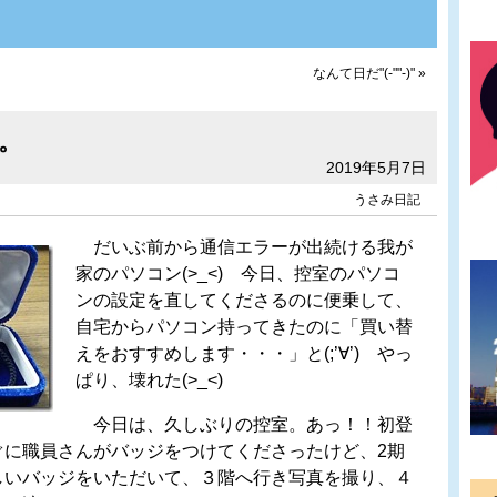
なんて日だ"(-""-)"
»
。
2019年5月7日
うさみ日記
だいぶ前から通信エラーが出続ける我が
家のパソコン(>_<) 今日、控室のパソコ
ンの設定を直してくださるのに便乗して、
自宅からパソコン持ってきたのに「買い替
えをおすすめします・・・」と(;’∀’) やっ
ぱり、壊れた(>_<)
今日は、久しぶりの控室。あっ！！初登
ぐに職員さんがバッジをつけてくださったけど、2期
しいバッジをいただいて、３階へ行き写真を撮り、４